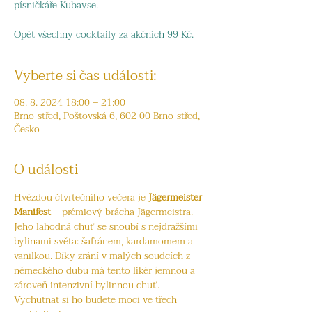
písničkáře Kubayse.
Opět všechny cocktaily za akčních 99 Kč.
Vyberte si čas události:
08. 8. 2024 18:00 – 21:00
Brno-střed, Poštovská 6, 602 00 Brno-střed,
Česko
O události
Hvězdou čtvrtečního večera je 
Jägermeister 
Manifest
 – prémiový brácha Jägermeistra. 
Jeho lahodná chuť se snoubí s nejdražšími 
bylinami světa: šafránem, kardamomem a 
vanilkou. Díky zrání v malých soudcích z 
německého dubu má tento likér jemnou a 
zároveň intenzivní bylinnou chuť.
Vychutnat si ho budete moci ve třech 