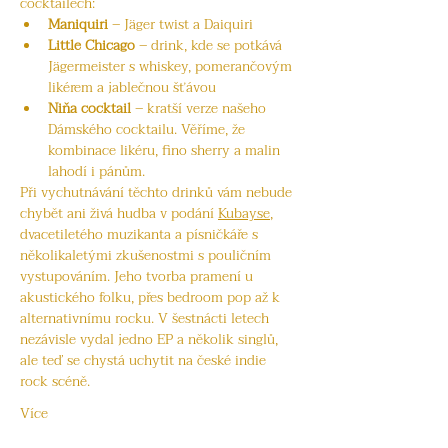
cocktailech:
Maniquiri
 – Jäger twist a Daiquiri
Little Chicago
 – drink, kde se potkává 
Jägermeister s whiskey, pomerančovým 
likérem a jablečnou šťávou
Niňa cocktail
 – kratší verze našeho 
Dámského cocktailu. Věříme, že 
kombinace likéru, fino sherry a malin 
lahodí i pánům.
Při vychutnávání těchto drinků vám nebude 
chybět ani živá hudba v podání 
Kubayse
, 
dvacetiletého muzikanta a písničkáře s 
několikaletými zkušenostmi s pouličním 
vystupováním. Jeho tvorba pramení u 
akustického folku, přes bedroom pop až k 
alternativnímu rocku. V šestnácti letech 
nezávisle vydal jedno EP a několik singlů, 
ale teď se chystá uchytit na české indie 
rock scéně. 
Více