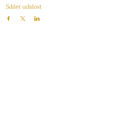
Sdílet událost
KONTAKT
Poštovská 657/4
Brno-střed 602 00
Po 9:00-19:00
Út-So 9:00-20:00
Ne (svátky) 13:00-19:00