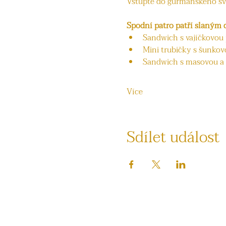
Vstupte do gurmánského sv
Spodní patro patří slaným
Sandwich s vajíčkovou
Mini trubičky s šunko
Sandwich s masovou a
Více
Sdílet událost