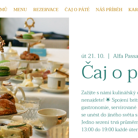
OMŮ
MENU
REZERVACE
ČAJ O PÁTÉ
NÁŠ PŘÍBĚH
KAR
út 21. 10.
  |  
Alfa Pass
Čaj o 
Zažijte s námi kulinářský 
nenajdete! 🌟 Spojení bri
gastronomie, servírovan
se unést do jiného světa 
Jedno sezení trvá průměr
13:00 do 19:00 každé úter