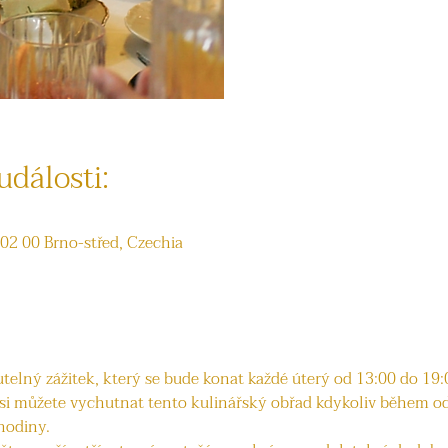
události:
602 00 Brno-střed, Czechia
elný zážitek, který se bude konat každé úterý od 13:00 do 19:00
 si můžete vychutnat tento kulinářský obřad kdykoliv během o
 hodiny.