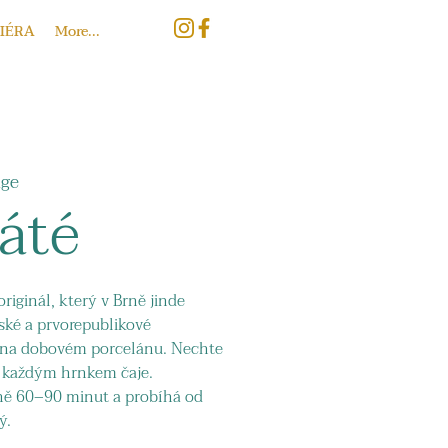
IÉRA
More...
age
páté
originál, který v Brně jinde
tské a prvorepublikové
é na dobovém porcelánu. Nechte
s každým hrnkem čaje.
ně 60–90 minut a probíhá od
ý.