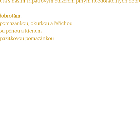
ěta s naším třípatrovým etažérem plným neodolatelných dobr
 dobrotám:
 pomazánkou, okurkou a řeřichou
vou pěnou a křenem
 pažitkovou pomazánkou