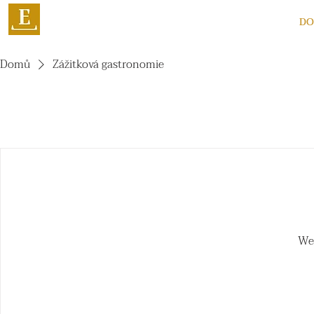
D
Domů
Zážitková gastronomie
We'