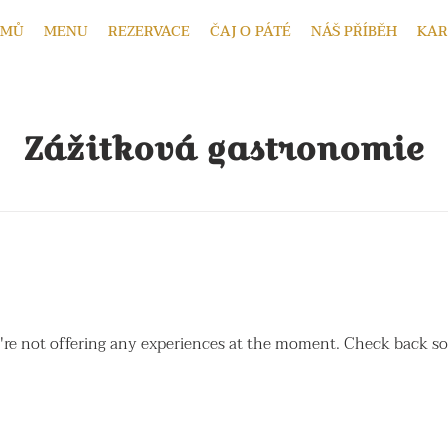
OMŮ
MENU
REZERVACE
ČAJ O PÁTÉ
NÁŠ PŘÍBĚH
KAR
Zážitková gastronomie
re not offering any experiences at the moment. Check back s