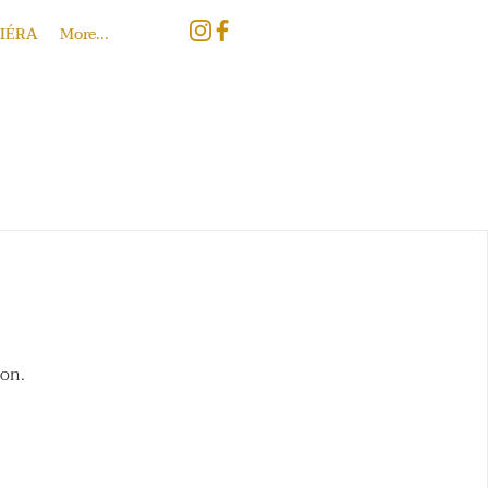
IÉRA
More...
oon.