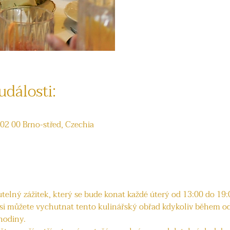
události:
602 00 Brno-střed, Czechia
elný zážitek, který se bude konat každé úterý od 13:00 do 19:00
 si můžete vychutnat tento kulinářský obřad kdykoliv během o
 hodiny.