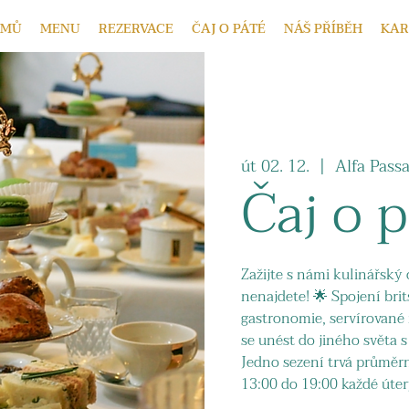
OMŮ
MENU
REZERVACE
ČAJ O PÁTÉ
NÁŠ PŘÍBĚH
KAR
út 02. 12.
  |  
Alfa Pass
Čaj o 
Zažijte s námi kulinářský 
nenajdete! 🌟 Spojení bri
gastronomie, servírovan
se unést do jiného světa 
Jedno sezení trvá průměr
13:00 do 19:00 každé úter