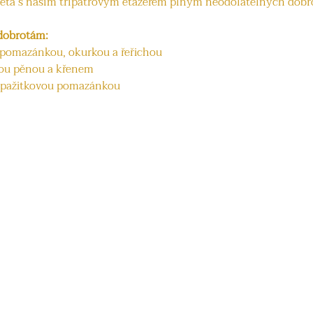
ěta s naším třípatrovým etažérem plným neodolatelných dobr
 dobrotám:
 pomazánkou, okurkou a řeřichou
vou pěnou a křenem
 pažitkovou pomazánkou