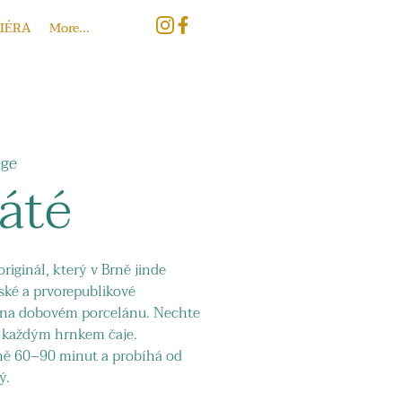
IÉRA
More...
age
páté
originál, který v Brně jinde
tské a prvorepublikové
é na dobovém porcelánu. Nechte
s každým hrnkem čaje.
ně 60–90 minut a probíhá od
ý.