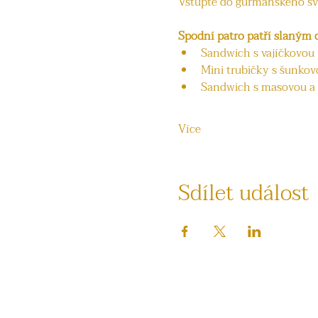
Vstupte do gurmánského sv
Spodní patro patří slaným
Sandwich s vajíčkovou
Mini trubičky s šunko
Sandwich s masovou a
Více
Sdílet událost