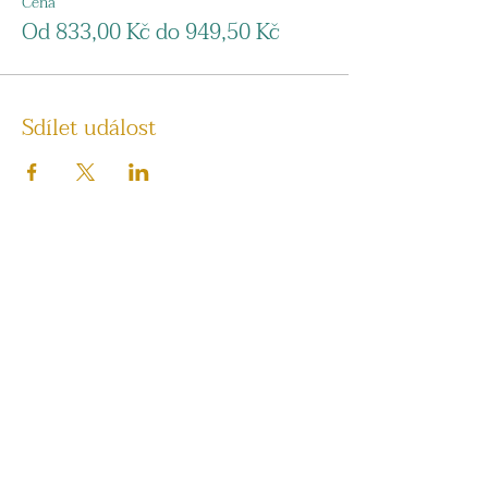
Cena
Od 833,00 Kč do 949,50 Kč
Sdílet událost
KONTAKT
Poštovská 657/4
Brno-střed 602 00