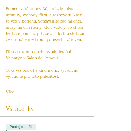
Francouzské salony 30. let byly místem 
intimity, svobody, flirtu a rozhovorů, které 
se vedly potichu. Setkávali se zde milenci, 
múzy, umělci i ženy, které věděly, co chtějí. 
Jedlo se pomalu, pilo se s radostí a stolování 
bylo rituálem – hrou i potěšením zároveň.
Přesně v tomto duchu vznikl letošní 
Valentýn v Salon de l’Amour.
Čeká vás one of a kind menu, vytvořené 
výhradně pro tuto příležitost.
Více
Vstupenky
Prodej skončil