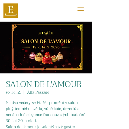
SALON DE L'AMOUR
so 14. 2.
  |  
Alfa Passage
Na dva večery se Etažér promění v salon
plný jemného světla, vůně čaje, dezertů a
nenápadné elegance francouzských budoárů
30. let 20. století.
Salon de l’amour je valentýnský gastro