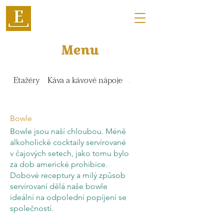
Menu
Etažéry
Káva a kávové nápoje
Zmrzlina, poháry a ledové
Bowle
Bowle jsou naší chloubou. Méně
alkoholické cocktaily servírované
v čajových setech, jako tomu bylo
za dob americké prohibice.
Dobové receptury a milý způsob
servírovaní dělá naše bowle
ideální na odpolední popíjení se
společností.