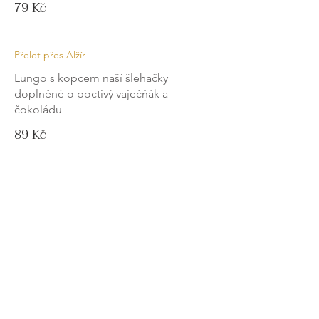
79 Kč
Přelet přes Alžír
Lungo s kopcem naší šlehačky
doplněné o poctivý vaječňák a
čokoládu
89 Kč
Lodí do Irska
Vanilkový sirup, prodloužené
espresso a Tullamore Dew zalité
studenou bouchanou smetanou
115 Kč
Baylisčíno