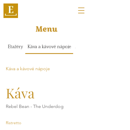
Menu
Etažéry
Káva a kávové nápoje
Zmrzlina, poháry a ledové
Káva a kávové nápoje
Káva
Rebel Bean - The Underdog
Ristretto